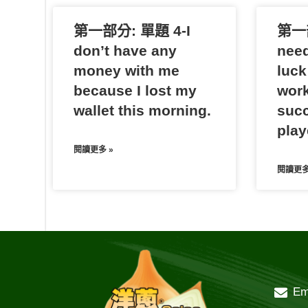
第一部分: 單題 4-I
第一部
don’t have any
need
money with me
luck
because I lost my
work
wallet this morning.
succ
play
閱讀更多 »
閱讀更多
Em