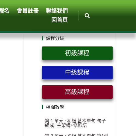
報名
會員註冊
聯絡我們
回首頁
課程分級
初級課程
中級課程
高級課程
相關教學
第 1 單元 : 初級.基本單句 句子
組成=主架構+修飾語
第 2 單元 : 初級.基本單句 第1型