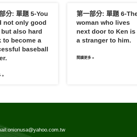
分: 單題 5-You
第一部分: 單題 6-Th
 not only good
woman who lives
 but also hard
next door to Ken is
 to become a
a stranger to him.
essful baseball
er.
閱讀更多 »
 »
ail:onionusa@yahoo.com.tw