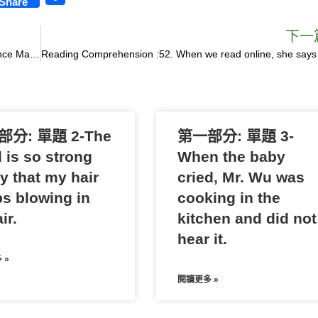
Share
h
a
下一
Passage II : 54. A study of 100 reefs, published in Science Magazine, shows the interval between bleaching events in recent decades has shortened dramatically.
r
Reading Comprehe
e
分: 單題 2-The
第一部分: 單題 3-
 is so strong
When the baby
y that my hair
cried, Mr. Wu was
s blowing in
cooking in the
ir.
kitchen and did not
hear it.
 »
閱讀更多 »