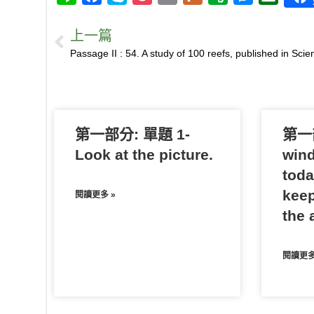
i
a
k
o
m
l
v
e
o
上一篇
n
c
y
c
a
u
e
s
u
e
e
p
k
i
r
r
s
b
b
e
e
l
k
n
e
a
o
t
o
n
n
o
t
g
第一部分: 單題 1-
k
e
e
第一部
r
Look at the picture.
wind
toda
keep
閱讀更多 »
the a
閱讀更多