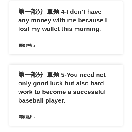
第一部分: 單題 4-I don’t have
any money with me because I
lost my wallet this morning.
閱讀更多 »
第一部分: 單題 5-You need not
only good luck but also hard
work to become a successful
baseball player.
閱讀更多 »