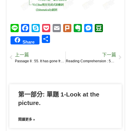
L
F
S
P
E
P
E
M
D
i
a
k
o
m
l
v
e
o
S
Share
n
c
y
c
a
u
e
s
u
h
e
e
p
k
i
r
r
s
b
上一篇
下一篇
a
b
e
e
l
k
n
e
a
Passage II : 55. It has gone from once every 25-30 years in the early 1980s to an average of just once every six years today.
Reading Comprehension : 53. Our ability to interpret text, to make the rich mental connections that form when we read deeply and without distraction, remains largely disengaged.
r
o
t
o
n
n
e
o
t
g
k
e
e
第一部分: 單題 1-Look at the
r
picture.
閱讀更多 »