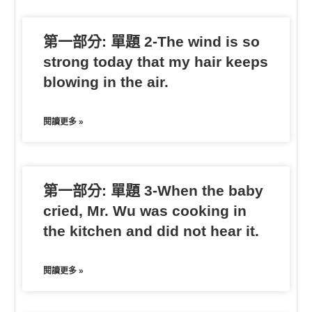
第一部分: 單題 2-The wind is so
strong today that my hair keeps
blowing in the air.
閱讀更多 »
第一部分: 單題 3-When the baby
cried, Mr. Wu was cooking in
the kitchen and did not hear it.
閱讀更多 »