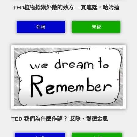
TED植物抵禦外敵的妙方— 瓦連廷．哈姆迪
句構
音標
TED 我們為什麼作夢？ 艾咪‧愛德金思