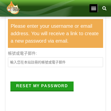
Please enter your username or email
address. You will receive a link to create
a new password via email.
帳號或電子郵件: