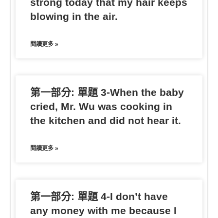
strong today that my hair keeps
blowing in the air.
閱讀更多 »
第一部分: 單題 3-When the baby
cried, Mr. Wu was cooking in
the kitchen and did not hear it.
閱讀更多 »
第一部分: 單題 4-I don’t have
any money with me because I