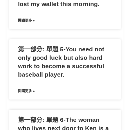
lost my wallet this morning.
閱讀更多 »
第一部分: 單題 5-You need not
only good luck but also hard
work to become a successful
baseball player.
閱讀更多 »
第一部分: 單題 6-The woman
who lives next door to Ken is a