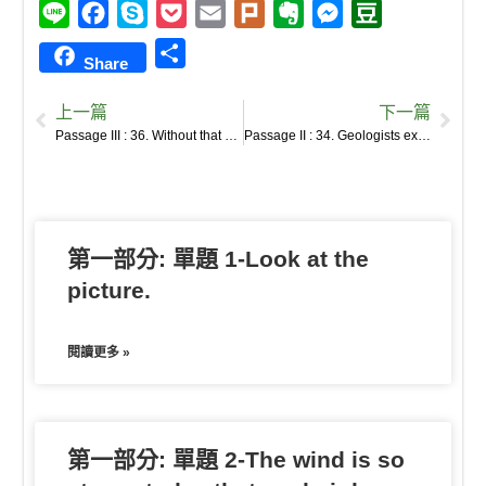
L
F
S
P
E
P
E
M
D
i
a
k
o
m
l
v
e
o
S
Share
n
c
y
c
a
u
e
s
u
h
e
e
p
k
i
r
r
s
b
上一篇
下一篇
a
b
e
e
l
k
n
e
a
Passage III : 36. Without that stream of information we consumers won’t make informed choices, and Adam Smith’s invisible hand will be not only invisible but also blind.
Passage II : 34. Geologists examine layers of rock called “strata”, which tell a story of changes to the functioning of Earth’s surface and near-surface processes, be these oceanic, biological, terrestrial, riverine, atmospheric, tectonic or chemical.
r
o
t
o
n
n
e
o
t
g
k
e
e
第一部分: 單題 1-Look at the
r
picture.
閱讀更多 »
第一部分: 單題 2-The wind is so