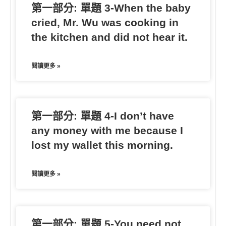
第一部分: 單題 3-When the baby
cried, Mr. Wu was cooking in
the kitchen and did not hear it.
閱讀更多 »
第一部分: 單題 4-I don’t have
any money with me because I
lost my wallet this morning.
閱讀更多 »
第一部分: 單題 5-You need not