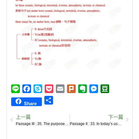
L
F
S
P
E
P
E
M
D
i
a
k
o
m
l
v
e
o
S
Share
n
c
y
c
a
u
e
s
u
h
e
e
p
k
i
r
r
s
b
上一篇
下一篇
a
b
e
e
l
k
n
e
a
Passage III : 35. The purpose of advertising, according to orthodox economic theory, is to provide us with information about the goods and services offered in the marketplace.
Passage II : 33. In today’s usage, this word is defined in geological terms.
r
o
t
o
n
n
e