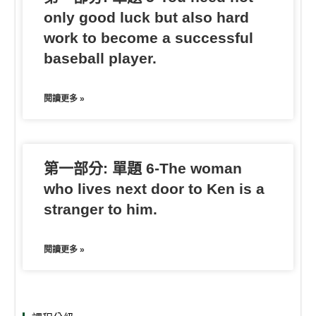
only good luck but also hard
work to become a successful
baseball player.
閱讀更多 »
第一部分: 單題 6-The woman
who lives next door to Ken is a
stranger to him.
閱讀更多 »