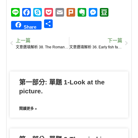
L
F
S
P
E
P
E
M
D
i
a
k
o
m
l
v
e
o
S
Share
n
c
y
c
a
u
e
s
u
h
e
e
p
k
i
r
r
s
b
上一篇
下一篇
a
b
e
e
l
k
n
e
a
文意選填解析 38. The Romans, who adored sea fish and oysters, created oyster farms which were similar to swimming pools.
文意選填解析 36. Early fish farmers then fed their brood using nymphs and silkworm feces, and ate them afterwards.
r
o
t
o
n
n
e
o
t
g
k
e
e
第一部分: 單題 1-Look at the
r
picture.
閱讀更多 »