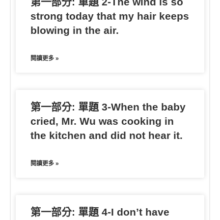
第一部分: 單題 2-The wind is so
strong today that my hair keeps
blowing in the air.
閱讀更多 »
第一部分: 單題 3-When the baby
cried, Mr. Wu was cooking in
the kitchen and did not hear it.
閱讀更多 »
第一部分: 單題 4-I don’t have