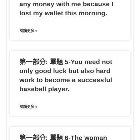
any money with me because I
lost my wallet this morning.
閱讀更多 »
第一部分: 單題 5-You need not
only good luck but also hard
work to become a successful
baseball player.
閱讀更多 »
第一部分: 單題 6-The woman