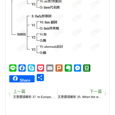
L
F
S
P
E
P
E
M
D
i
a
k
o
m
l
v
e
o
S
Share
n
c
y
c
a
u
e
s
u
h
e
e
p
k
i
r
r
s
b
上一篇
下一篇
a
b
e
e
l
k
n
e
a
文意選填解析 37. In Europe, aquaculture first began in ancient Rome.
文意選填解析 35. When the waters subsided after river floods, some fish, mainly carp, were trapped in lakes.
r
o
t
o
n
n
e
o
t
g