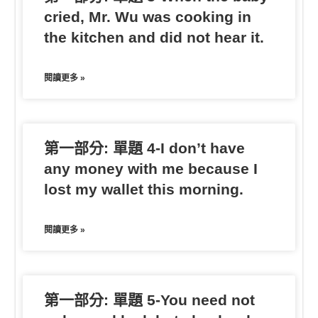
cried, Mr. Wu was cooking in
the kitchen and did not hear it.
閱讀更多 »
第一部分: 單題 4-I don’t have
any money with me because I
lost my wallet this morning.
閱讀更多 »
第一部分: 單題 5-You need not