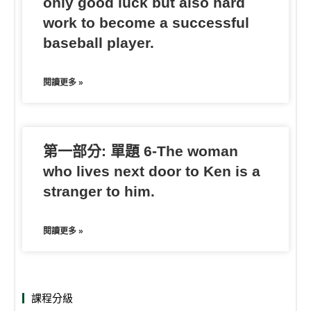
only good luck but also hard
work to become a successful
baseball player.
閱讀更多 »
第一部分: 單題 6-The woman
who lives next door to Ken is a
stranger to him.
閱讀更多 »
課程分級