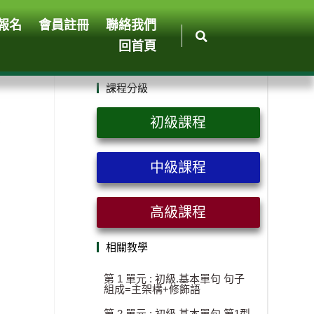
報名
會員註冊
聯絡我們
回首頁
課程分級
初級課程
中級課程
高級課程
相關教學
第 1 單元 : 初級.基本單句 句子
組成=主架構+修飾語
第 2 單元 : 初級.基本單句 第1型