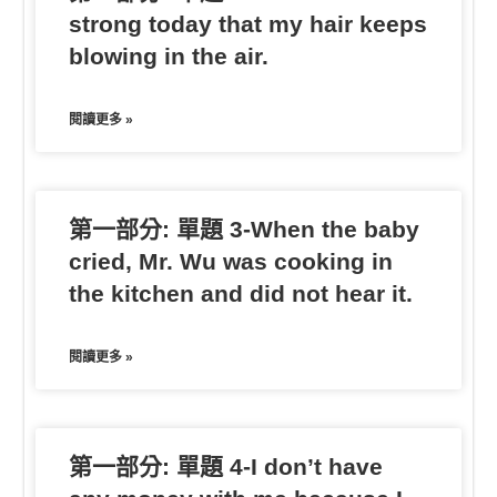
strong today that my hair keeps
blowing in the air.
閱讀更多 »
第一部分: 單題 3-When the baby
cried, Mr. Wu was cooking in
the kitchen and did not hear it.
閱讀更多 »
第一部分: 單題 4-I don’t have