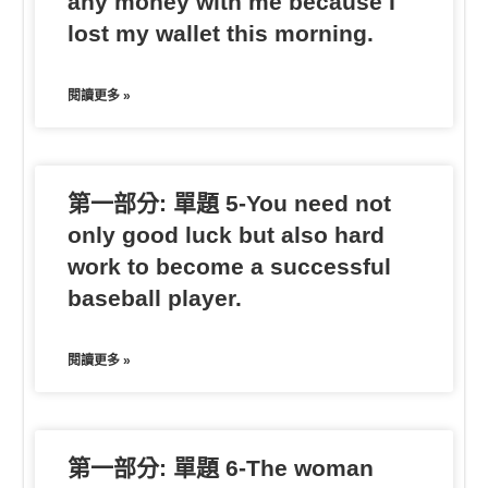
any money with me because I
lost my wallet this morning.
閱讀更多 »
第一部分: 單題 5-You need not
only good luck but also hard
work to become a successful
baseball player.
閱讀更多 »
第一部分: 單題 6-The woman