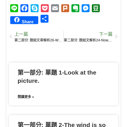
L
F
S
P
E
P
E
M
D
i
a
k
o
m
l
v
e
o
S
Share
n
c
y
c
a
u
e
s
u
h
e
e
p
k
i
r
r
s
b
上一篇
下一篇
a
b
e
e
l
k
n
e
a
第二部分: 題組文章解析26-What kind of place do you usually choose to stay for the night during a trip?
第二部分: 題組文解析24-Now, you may wonder why Zurich is doing this .
r
o
t
o
n
n
e
o
t
g
k
e
e
第一部分: 單題 1-Look at the
r
picture.
閱讀更多 »
第一部分: 單題 2-The wind is so