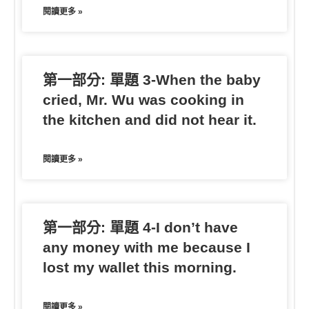
閱讀更多 »
第一部分: 單題 3-When the baby
cried, Mr. Wu was cooking in
the kitchen and did not hear it.
閱讀更多 »
第一部分: 單題 4-I don’t have
any money with me because I
lost my wallet this morning.
閱讀更多 »