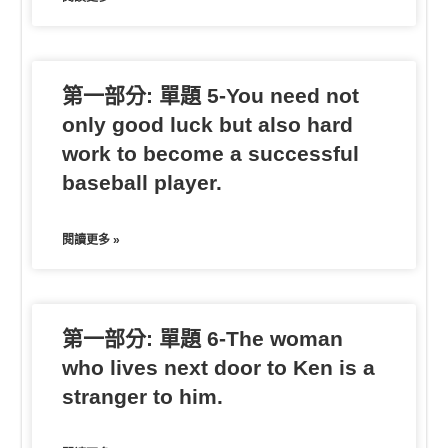
第一部分: 單題 5-You need not
only good luck but also hard
work to become a successful
baseball player.
閱讀更多 »
第一部分: 單題 6-The woman
who lives next door to Ken is a
stranger to him.