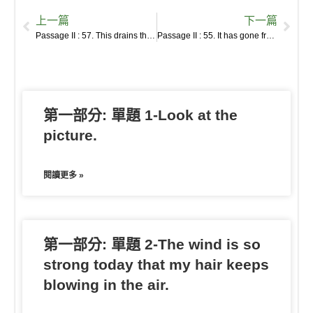
h
e
e
p
k
i
r
r
s
b
上一篇
下一篇
a
b
e
e
l
k
n
e
a
Passage II : 57. This drains the corals of their color and is fatal unless conditions are reversed in a reasonably short time.
Passage II : 55. It has gone from once every 25-30 years in the early 1980s to an average of just once every six years today.
r
o
t
o
n
n
e
o
t
g
k
e
e
第一部分: 單題 1-Look at the
r
picture.
閱讀更多 »
第一部分: 單題 2-The wind is so
strong today that my hair keeps
blowing in the air.