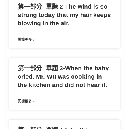
第一部分: 單題 2-The wind is so
strong today that my hair keeps
blowing in the air.
閱讀更多 »
第一部分: 單題 3-When the baby
cried, Mr. Wu was cooking in
the kitchen and did not hear it.
閱讀更多 »