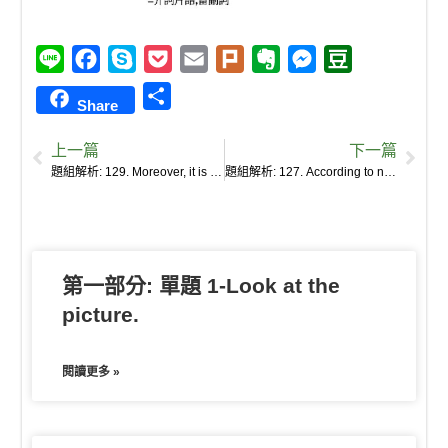
L
F
S
P
E
P
E
M
D
i
a
k
o
m
l
v
e
o
S
Share
n
c
y
c
a
u
e
s
u
h
e
e
p
k
i
r
r
s
b
上一篇
下一篇
a
b
e
e
l
k
n
e
a
題組解析: 129. Moreover, it is argued with increasing force that seed banks can neither make up for the practical knowledge of farmers on the ground, nor compete with their ingenuity.
題組解析: 127. According to new research findings, as much as 75 percent of global crop diversity exists outside the big institutional seed banks.
r
o
t
o
n
n
e
o
t
g
k
e
e
第一部分: 單題 1-Look at the
r
picture.
閱讀更多 »