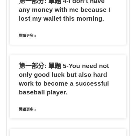
第一部分: 單題 4-I don’t have
any money with me because I
lost my wallet this morning.
閱讀更多 »
第一部分: 單題 5-You need not
only good luck but also hard
work to become a successful
baseball player.
閱讀更多 »