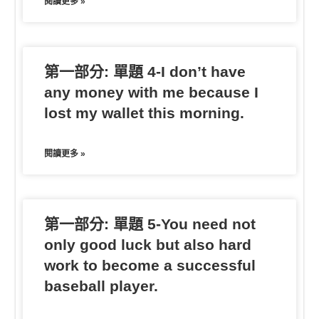
閱讀更多 »
第一部分: 單題 4-I don’t have
any money with me because I
lost my wallet this morning.
閱讀更多 »
第一部分: 單題 5-You need not
only good luck but also hard
work to become a successful
baseball player.