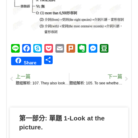
L
F
S
P
E
P
E
M
D
i
a
k
o
m
l
v
e
o
S
Share
n
c
y
c
a
u
e
s
u
h
e
e
p
k
i
r
r
s
b
上一篇
下一篇
a
b
e
e
l
k
n
e
a
題組解析: 107. They also looked at climate records to determine trends in rainfall and other factors besides temperature.
題組解析: 105. To see whether this pattern held true in the wild, the team made use of the university’s 600,000-specimen insect collection, which included thousands of bugs collected locally since the late 1800s.
r
o
t
o
n
n
e
o
t
g
k
e
e
第一部分: 單題 1-Look at the
r
picture.