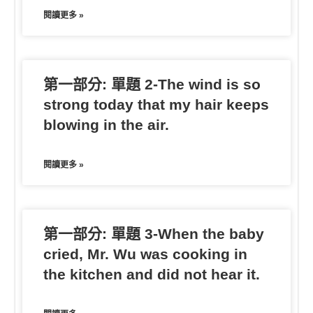
閱讀更多 »
第一部分: 單題 2-The wind is so
strong today that my hair keeps
blowing in the air.
閱讀更多 »
第一部分: 單題 3-When the baby
cried, Mr. Wu was cooking in
the kitchen and did not hear it.