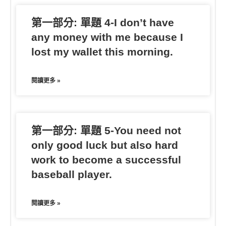
第一部分: 單題 4-I don’t have
any money with me because I
lost my wallet this morning.
閱讀更多 »
第一部分: 單題 5-You need not
only good luck but also hard
work to become a successful
baseball player.
閱讀更多 »