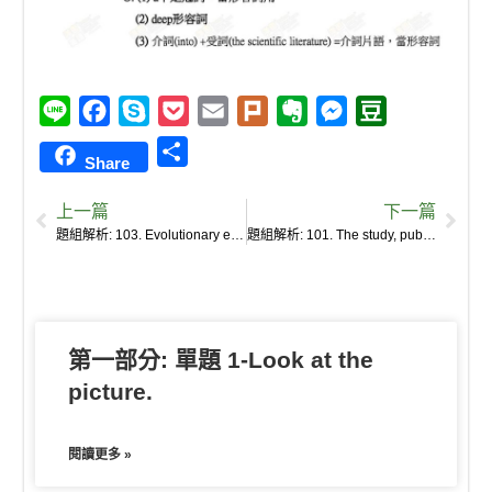
L
F
S
P
E
P
E
M
D
i
a
k
o
m
l
v
e
o
S
Share
n
c
y
c
a
u
e
s
u
h
e
e
p
k
i
r
r
s
b
上一篇
下一篇
a
b
e
e
l
k
n
e
a
題組解析: 103. Evolutionary ecologist Michelle Tseng and her students combed through all the articles they could find, looking for laboratory studies of temperature effects on insects.
題組解析: 101. The study, published in the Journal of Animal Ecology in January 2018, shows that climate change is having an impact on these “teeny tiny” organisms.
r
o
t
o
n
n
e
o
t
g
k
e
e
第一部分: 單題 1-Look at the
r
picture.
閱讀更多 »