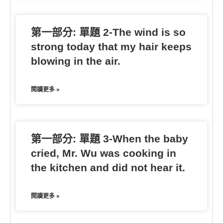
第一部分: 單題 2-The wind is so
strong today that my hair keeps
blowing in the air.
閱讀更多 »
第一部分: 單題 3-When the baby
cried, Mr. Wu was cooking in
the kitchen and did not hear it.
閱讀更多 »