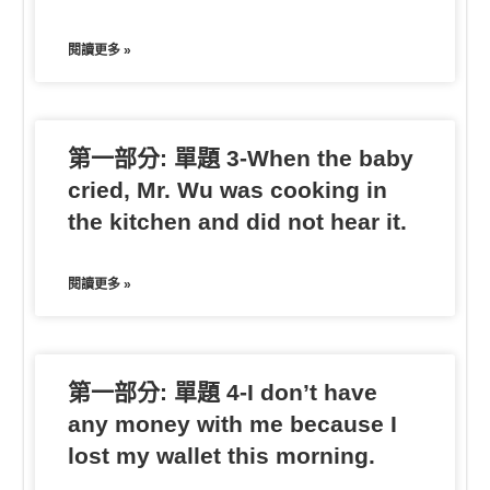
閱讀更多 »
第一部分: 單題 3-When the baby
cried, Mr. Wu was cooking in
the kitchen and did not hear it.
閱讀更多 »
第一部分: 單題 4-I don’t have
any money with me because I
lost my wallet this morning.