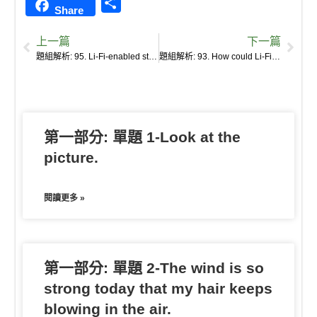
S
Share
n
c
y
c
a
u
e
s
u
h
e
e
p
k
i
r
r
s
b
上一篇
下一篇
a
b
e
e
l
k
n
e
a
題組解析: 95. Li-Fi-enabled street lights could provide internet access to mobile phones, making walking at night safer.
題組解析: 93. How could Li-Fi enrich daily life?
r
o
t
o
n
n
e
o
t
g
k
e
e
第一部分: 單題 1-Look at the
r
picture.
閱讀更多 »
第一部分: 單題 2-The wind is so
strong today that my hair keeps
blowing in the air.