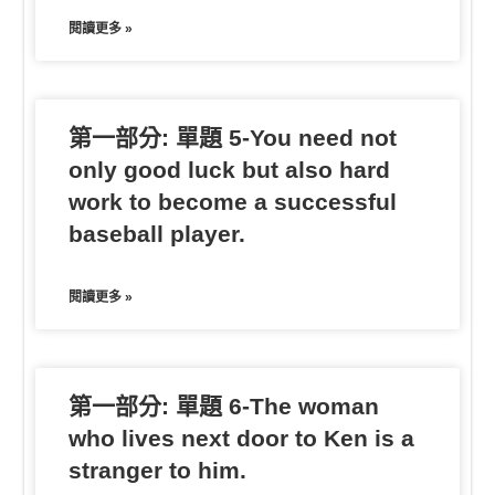
閱讀更多 »
第一部分: 單題 5-You need not
only good luck but also hard
work to become a successful
baseball player.
閱讀更多 »
第一部分: 單題 6-The woman
who lives next door to Ken is a
stranger to him.