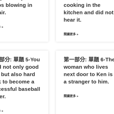
s blowing in
cooking in the
ir.
kitchen and did not
hear it.
 »
閱讀更多 »
分: 單題 5-You
第一部分: 單題 6-Th
 not only good
woman who lives
 but also hard
next door to Ken is
 to become a
a stranger to him.
essful baseball
er.
閱讀更多 »
 »