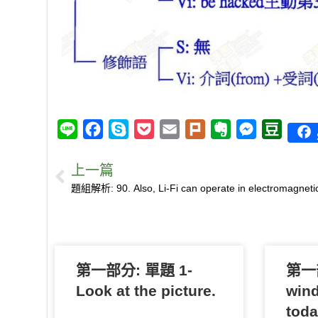
L
F
S
P
E
P
E
M
D
i
a
k
o
m
l
v
e
o
上一篇
n
c
y
c
a
u
e
s
u
e
e
p
k
i
r
r
s
b
b
e
e
l
k
n
e
a
o
t
o
n
n
o
t
g
第一部分: 單題 1-
k
e
e
第一部
r
Look at the picture.
wind
toda