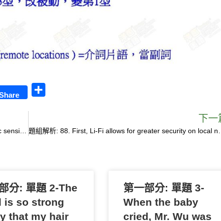
S
Share
h
a
下一
題組解析: 90. Also, Li-Fi can operate in electromagnetic sensitive areas such as aircraft cabins, hospitals, and nuclear power plants, for light does not interfere with radio signals.
r
題組解析: 88. First, Li-Fi allows for greater security on local netw
e
分: 單題 2-The
第一部分: 單題 3-
 is so strong
When the baby
y that my hair
cried, Mr. Wu was