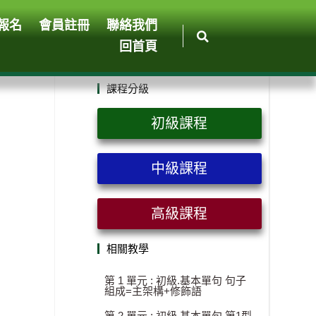
報名
會員註冊
聯絡我們
回首頁
課程分級
初級課程
中級課程
高級課程
相關教學
第 1 單元 : 初級.基本單句 句子
組成=主架構+修飾語
第 2 單元 : 初級.基本單句 第1型