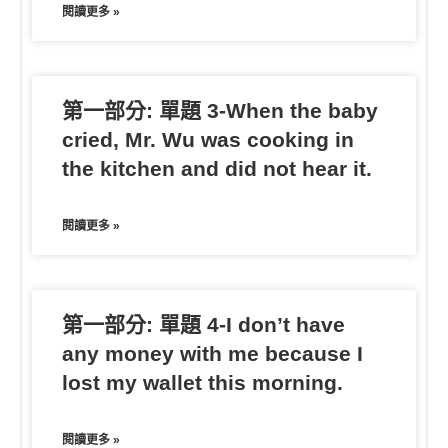
閱讀更多 »
第一部分: 單題 3-When the baby
cried, Mr. Wu was cooking in
the kitchen and did not hear it.
閱讀更多 »
第一部分: 單題 4-I don’t have
any money with me because I
lost my wallet this morning.
閱讀更多 »