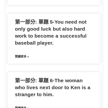
第一部分: 單題 5-You need not
only good luck but also hard
work to become a successful
baseball player.
閱讀更多 »
第一部分: 單題 6-The woman
who lives next door to Ken is a
stranger to him.