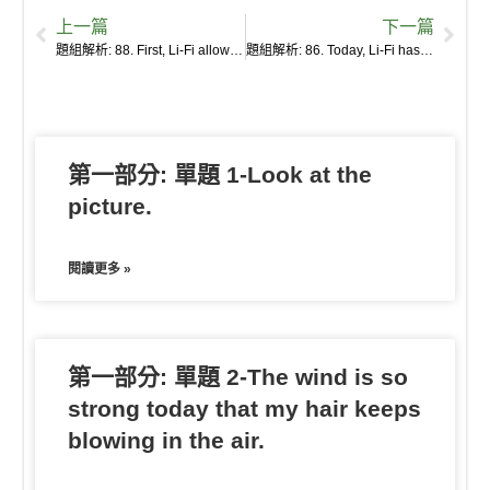
e
e
p
k
i
r
r
s
b
上一篇
下一篇
a
b
e
e
l
k
n
e
a
題組解析: 88. First, Li-Fi allows for greater security on local networks, as light cannot penetrate walls or doors, unlike radio waves used in Wi-Fi.
題組解析: 86. Today, Li-Fi has developed into a wireless technology that allows data to be sent at high speeds, working with light-emitting diodes (LEDs), an increasingly popular way to illuminate public areas and homes.
r
o
t
o
n
n
e
o
t
g
k
e
e
第一部分: 單題 1-Look at the
r
picture.
閱讀更多 »
第一部分: 單題 2-The wind is so
strong today that my hair keeps
blowing in the air.