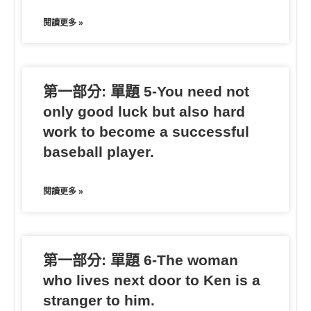
閱讀更多 »
第一部分: 單題 5-You need not
only good luck but also hard
work to become a successful
baseball player.
閱讀更多 »
第一部分: 單題 6-The woman
who lives next door to Ken is a
stranger to him.