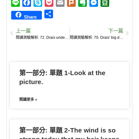
L
F
S
P
E
P
E
M
D
i
a
k
o
m
l
v
e
o
S
Share
n
c
y
c
a
u
e
s
u
h
e
e
p
k
i
r
r
s
b
上一篇
下一篇
a
b
e
e
l
k
n
e
a
閱讀測驗解析: 72. Drais undertook his first documented ride on June 12, 1817, covering a distance of 13 kilometers in one hour.
閱讀測驗解析: 70. Drais’ big democratic idea behind his invention was to find a muscle-powered replacement for the horses, which were expensive and consumed lots of food even when not in use.
r
o
t
o
n
n
e
o
t
g
k
e
e
第一部分: 單題 1-Look at the
r
picture.
閱讀更多 »
第一部分: 單題 2-The wind is so