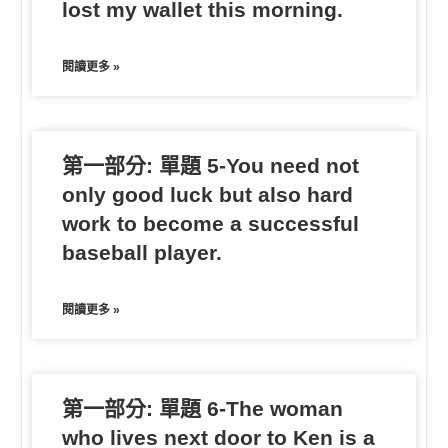
lost my wallet this morning.
閱讀更多 »
第一部分: 單題 5-You need not
only good luck but also hard
work to become a successful
baseball player.
閱讀更多 »
第一部分: 單題 6-The woman
who lives next door to Ken is a