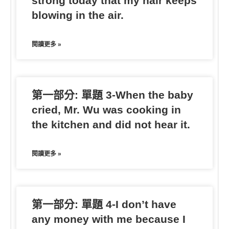
strong today that my hair keeps
blowing in the air.
閱讀更多 »
第一部分: 單題 3-When the baby
cried, Mr. Wu was cooking in
the kitchen and did not hear it.
閱讀更多 »
第一部分: 單題 4-I don’t have
any money with me because I