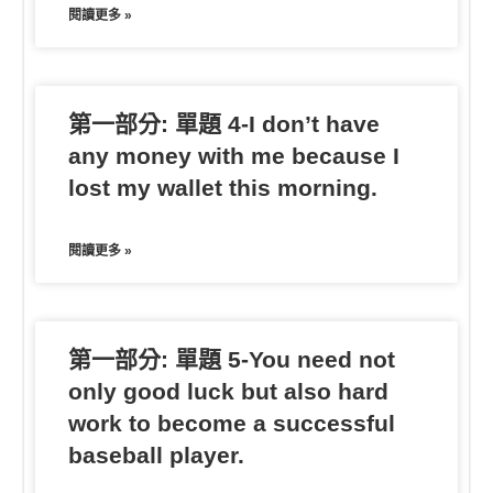
閱讀更多 »
第一部分: 單題 4-I don’t have
any money with me because I
lost my wallet this morning.
閱讀更多 »
第一部分: 單題 5-You need not
only good luck but also hard
work to become a successful
baseball player.