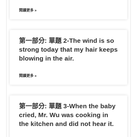
閱讀更多 »
第一部分: 單題 2-The wind is so
strong today that my hair keeps
blowing in the air.
閱讀更多 »
第一部分: 單題 3-When the baby
cried, Mr. Wu was cooking in
the kitchen and did not hear it.