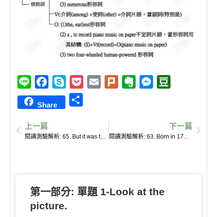
L
F
S
P
E
P
E
M
D
i
a
k
o
m
l
v
e
o
S
Share
n
c
y
c
a
u
e
s
u
h
e
e
p
k
i
r
r
s
b
上一篇
下一篇
a
b
e
e
l
k
n
e
a
閱讀測驗解析: 65. But it was the running machine, the modern ancestor of the bicycle, that made him famous.
閱讀測驗解析: 63. Born in 1785 in southwestern Germany, Baron Karl Drais was one of the most creative German inventors of the 19th century.
r
o
t
o
n
n
e
o
t
g
k
e
e
第一部分: 單題 1-Look at the
r
picture.