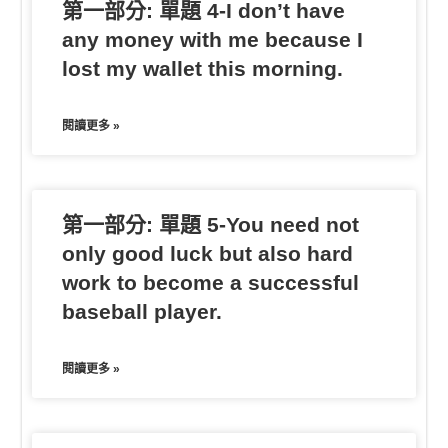
第一部分: 單題 4-I don’t have
any money with me because I
lost my wallet this morning.
閱讀更多 »
第一部分: 單題 5-You need not
only good luck but also hard
work to become a successful
baseball player.
閱讀更多 »