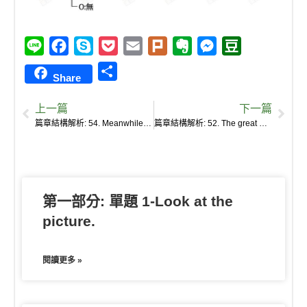
L
F
S
P
E
P
E
M
D
i
a
k
o
m
l
v
e
o
S
Share
n
c
y
c
a
u
e
s
u
h
e
e
p
k
i
r
r
s
b
上一篇
下一篇
a
b
e
e
l
k
n
e
a
篇章結構解析: 54. Meanwhile, peasants’ resentment against the gabelle was spreading.
篇章結構解析: 52. The great majority of the French population was starving.
r
o
t
o
n
n
e
o
t
g
k
e
e
第一部分: 單題 1-Look at the
r
picture.
閱讀更多 »