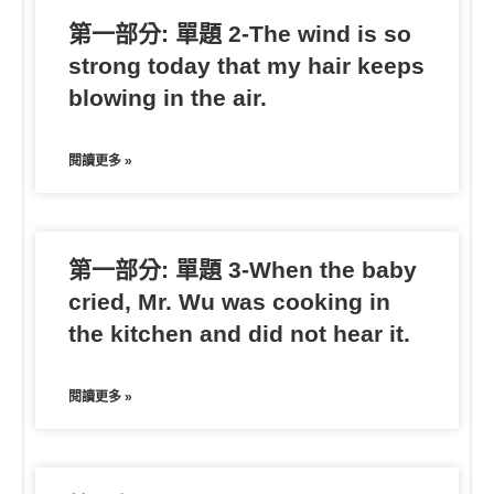
第一部分: 單題 2-The wind is so
strong today that my hair keeps
blowing in the air.
閱讀更多 »
第一部分: 單題 3-When the baby
cried, Mr. Wu was cooking in
the kitchen and did not hear it.
閱讀更多 »