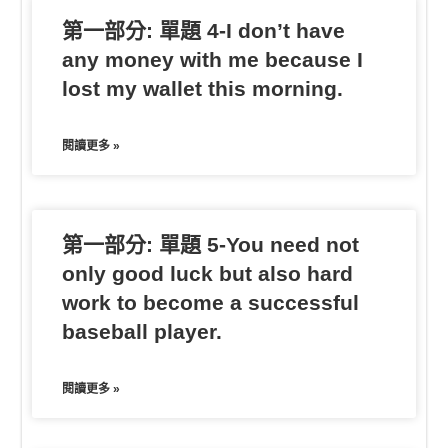
第一部分: 單題 4-I don’t have
any money with me because I
lost my wallet this morning.
閱讀更多 »
第一部分: 單題 5-You need not
only good luck but also hard
work to become a successful
baseball player.
閱讀更多 »