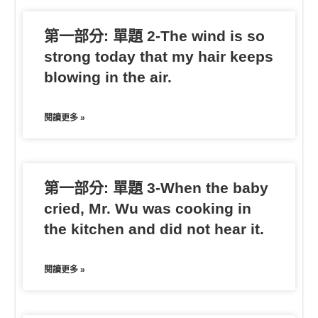
第一部分: 單題 2-The wind is so
strong today that my hair keeps
blowing in the air.
閱讀更多 »
第一部分: 單題 3-When the baby
cried, Mr. Wu was cooking in
the kitchen and did not hear it.
閱讀更多 »