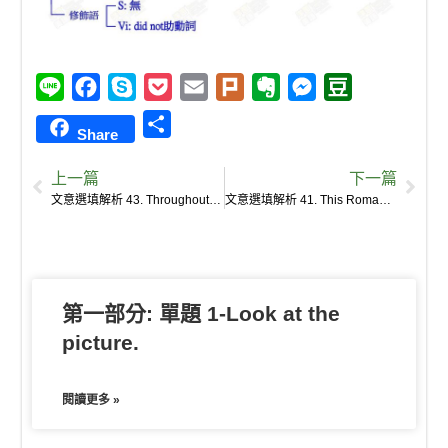
L
F
S
P
E
P
E
M
D
i
a
k
o
m
l
v
e
o
S
Share
n
c
y
c
a
u
e
s
u
h
e
e
p
k
i
r
r
s
b
上一篇
下一篇
a
b
e
e
l
k
n
e
a
文意選填解析 43. Throughout feudal Europe, monastic orders and the aristocracy were the main users of freshwater fish, for they had a monopoly over the land, forests, and water courses while the common people could seldom build ponds of their own.
文意選填解析 41. This Roman tradition was later adopted by Christian monasteries in central Europe.
r
o
t
o
n
n
e
o
t
g
k
e
e
第一部分: 單題 1-Look at the
r
picture.
閱讀更多 »