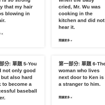
y that my hair
cried, Mr. Wu was
s blowing in
cooking in the
ir.
kitchen and did not
hear it.
 »
閱讀更多 »
分: 單題 5-You
第一部分: 單題 6-Th
 not only good
woman who lives
 but also hard
next door to Ken is
 to become a
a stranger to him.
essful baseball
er.
閱讀更多 »