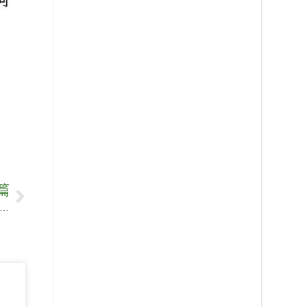
篇
0. Ancient civilizations throughout the world engaged in different types of fish farming.