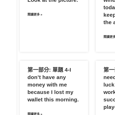
toda
keep
閱讀更多 »
the a
閱讀更多
第一部分: 單題 4-I
第一部
don’t have any
need
money with me
luck
because I lost my
work
wallet this morning.
succ
play
閱讀更多 »