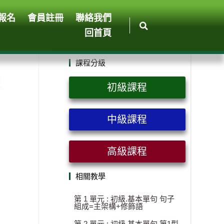
報名
會員註冊
聯絡我們
回首頁
課程分級
初級課程
中級課程
高級課程
相關教學
第 1 單元 : 初級.基本單句 句子
組成=主架構+修飾語
第 2 單元 : 初級.基本單句 第1型