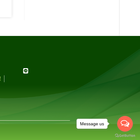
程
Message us