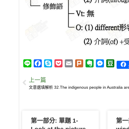
L
F
S
P
E
P
E
M
D
i
a
k
o
m
l
v
e
o
上一篇
n
c
y
c
a
u
e
s
u
e
e
p
k
i
r
r
s
b
b
e
e
l
k
n
e
a
o
t
o
n
n
o
t
g
第一部分: 單題 1-
k
e
e
第一部
r
Look at the picture.
wind