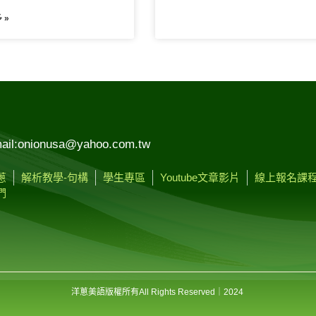
 »
ail:onionusa@yahoo.com.tw
蔥
解析教學-句構
學生專區
Youtube文章影片
線上報名課
們
洋蔥美語版權所有
All Rights Reserved
｜2024