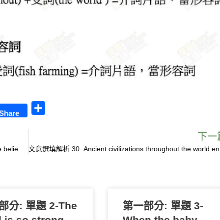
S
Share
h
a
下一
文意選填解析 32.The indigenous people in Australia are believed to have raised eels as early as 6000 BC.
r
文意選填解析 3
e
分: 單題 2-The
第一部分: 單題 3-
 is so strong
When the baby