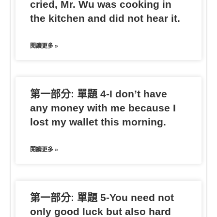
cried, Mr. Wu was cooking in
the kitchen and did not hear it.
閱讀更多 »
第一部分: 單題 4-I don’t have
any money with me because I
lost my wallet this morning.
閱讀更多 »
第一部分: 單題 5-You need not
only good luck but also hard