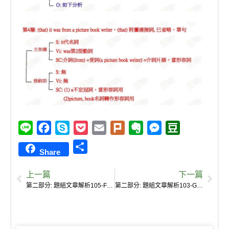
L
F
S
P
E
P
E
M
D
i
a
k
o
m
l
v
e
o
S
Share
n
c
y
c
a
u
e
s
u
h
e
e
p
k
i
r
r
s
b
上一篇
下一篇
a
b
e
e
l
k
n
e
a
第二部分: 題組文章解析105-For the moment, there has been no word from Goode yet.
第二部分: 題組文章解析103-Goode’s friend told NBN that he wanted to write a book under a different name.
r
o
t
o
n
n
e
o
t
g
k
e
e