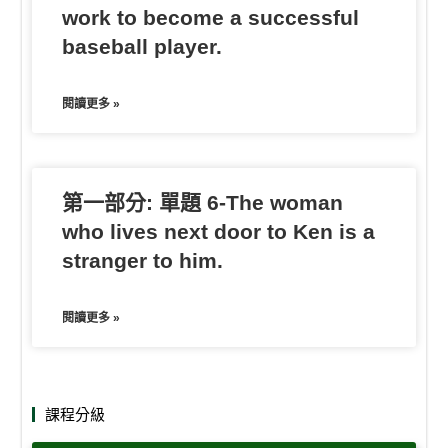
work to become a successful
baseball player.
閱讀更多 »
第一部分: 單題 6-The woman
who lives next door to Ken is a
stranger to him.
閱讀更多 »
課程分級