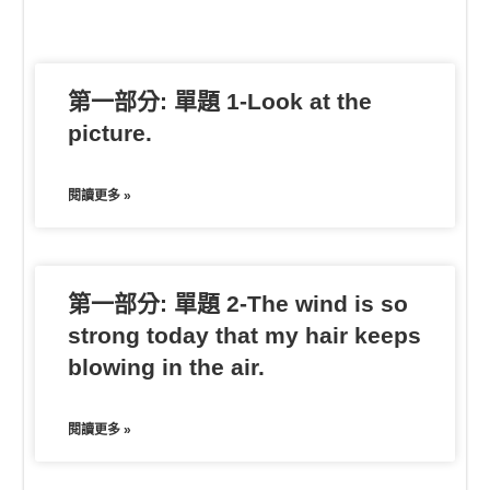
o
t
o
n
n
e
o
t
g
k
e
e
第一部分: 單題 1-Look at the
r
picture.
閱讀更多 »
第一部分: 單題 2-The wind is so
strong today that my hair keeps
blowing in the air.
閱讀更多 »