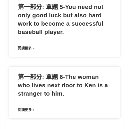
第一部分: 單題 5-You need not
only good luck but also hard
work to become a successful
baseball player.
閱讀更多 »
第一部分: 單題 6-The woman
who lives next door to Ken is a
stranger to him.
閱讀更多 »