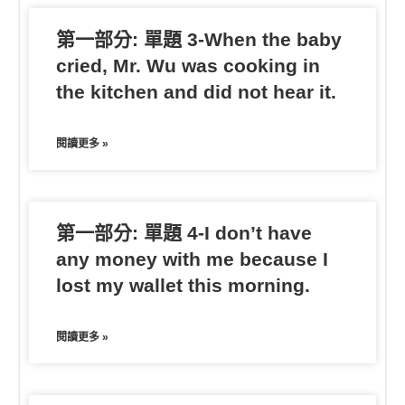
第一部分: 單題 3-When the baby
cried, Mr. Wu was cooking in
the kitchen and did not hear it.
閱讀更多 »
第一部分: 單題 4-I don’t have
any money with me because I
lost my wallet this morning.
閱讀更多 »