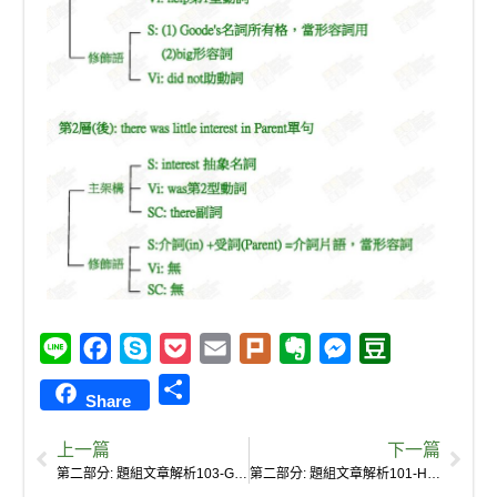
L
F
S
P
E
P
E
M
D
i
a
k
o
m
l
v
e
o
S
Share
n
c
y
c
a
u
e
s
u
h
e
e
p
k
i
r
r
s
b
上一篇
下一篇
a
b
e
e
l
k
n
e
a
第二部分: 題組文章解析103-Goode’s friend told NBN that he wanted to write a book under a different name.
第二部分: 題組文章解析101-His first try was Parent, which came out in 2006.
r