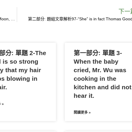
h
a
下一
第二部分: 題組文章解析99-His best-known book, Blue Moon, won him two national book prizes and sold over one million copies.
r
第二部分: 題組文章解析97-“She” is in fact Thomas Good
e
分: 單題 2-The
第一部分: 單題 3-
 is so strong
When the baby
y that my hair
cried, Mr. Wu was
s blowing in
cooking in the
ir.
kitchen and did not
hear it.
 »
閱讀更多 »