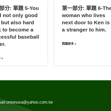
分: 單題 5-You
第一部分: 單題 6-Th
 not only good
woman who lives
 but also hard
next door to Ken is
 to become a
a stranger to him.
essful baseball
er.
閱讀更多 »
 »
ail:onionusa@yahoo.com.tw