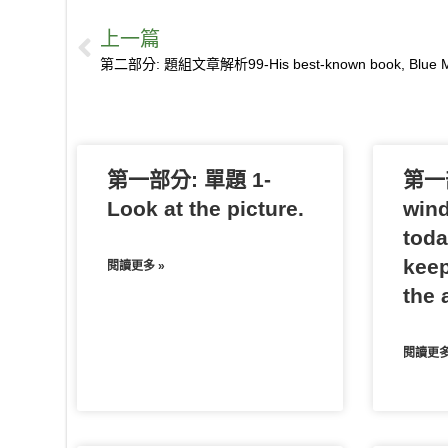
i
a
k
o
m
l
v
e
o
上一篇
n
c
y
c
a
u
e
s
u
e
e
p
k
i
r
r
s
b
b
e
e
l
k
n
e
a
o
t
o
n
n
o
t
g
第一部分: 單題 1-
k
e
e
第一部
r
Look at the picture.
wind
toda
keep
閱讀更多 »
the a
閱讀更多