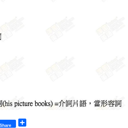
S
Share