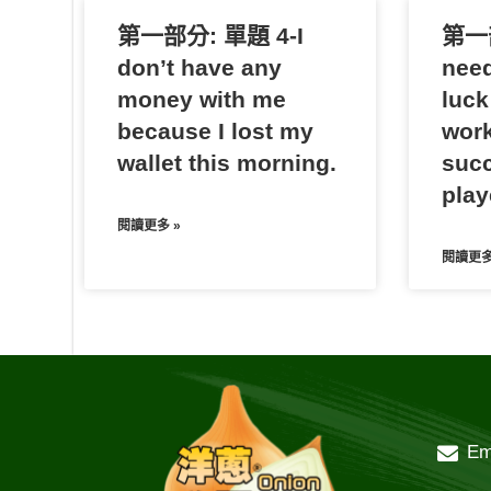
第一部分: 單題 4-I
第一部
don’t have any
need
money with me
luck
because I lost my
work
wallet this morning.
succ
play
閱讀更多 »
閱讀更多
Em