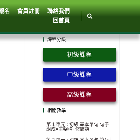
報名
會員註冊
聯絡我們
回首頁
課程分級
初級課程
中級課程
高級課程
相關教學
第 1 單元 : 初級.基本單句 句子
組成=主架構+修飾語
第 2 單元 : 初級.基本單句 第1型