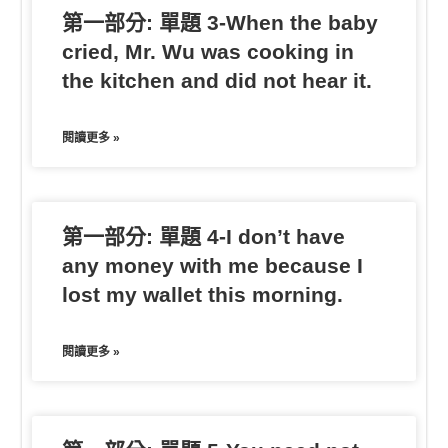
第一部分: 單題 3-When the baby
cried, Mr. Wu was cooking in
the kitchen and did not hear it.
閱讀更多 »
第一部分: 單題 4-I don’t have
any money with me because I
lost my wallet this morning.
閱讀更多 »