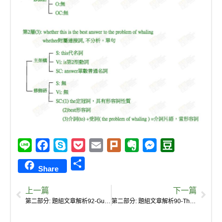
L
F
S
P
E
P
E
M
D
i
a
k
o
m
l
v
e
o
S
Share
n
c
y
c
a
u
e
s
u
h
e
e
p
k
i
r
r
s
b
上一篇
下一篇
a
b
e
e
l
k
n
e
a
第二部分: 題組文章解析92-Guesses about Carolyn Cole have been flying around since last week, and now things have taken a new turn.
第二部分: 題組文章解析90-The other 90% died at the hands of the money-making whaling business.
r
o
t
o
n
n
e