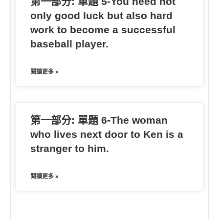
第一部分: 單題 5-You need not
only good luck but also hard
work to become a successful
baseball player.
閱讀更多 »
第一部分: 單題 6-The woman
who lives next door to Ken is a
stranger to him.
閱讀更多 »