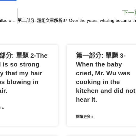
h
a
下一
第二部分: 題組文章解析89-Of all the whales that were killed over the past forty years, only 10% were hunted by tribespeople.
r
第
e
分: 單題 2-The
第一部分: 單題 3-
 is so strong
When the baby
y that my hair
cried, Mr. Wu was
s blowing in
cooking in the
ir.
kitchen and did not
hear it.
 »
閱讀更多 »