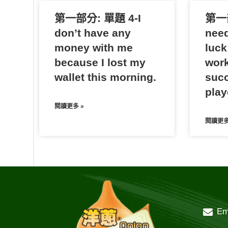
第一部分: 單題 4-I
第一部
don’t have any
need
money with me
luck
because I lost my
work
wallet this morning.
succ
play
閱讀更多 »
閱讀更多
Em