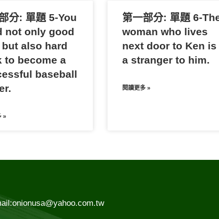
分: 單題 5-You
第一部分: 單題 6-Th
 not only good
woman who lives
 but also hard
next door to Ken is
 to become a
a stranger to him.
essful baseball
er.
閱讀更多 »
 »
ail:onionusa@yahoo.com.tw