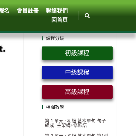
報名
會員註冊
聯絡我們
回首頁
課程分級
初級課程
中級課程
高級課程
相關教學
第 1 單元 : 初級.基本單句 句子
組成=主架構+修飾語
第 2 單元 : 初級.基本單句 第1型