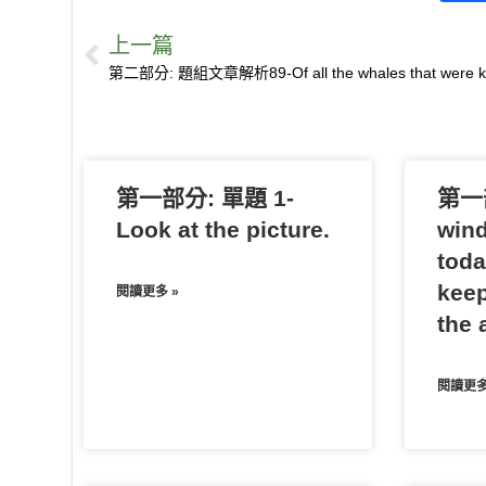
i
a
k
o
m
l
v
e
o
上一篇
n
c
y
c
a
u
e
s
u
e
e
p
k
i
r
r
s
b
b
e
e
l
k
n
e
a
o
t
o
n
n
o
t
g
第一部分: 單題 1-
k
e
e
第一部
r
Look at the picture.
wind
toda
keep
閱讀更多 »
the a
閱讀更多