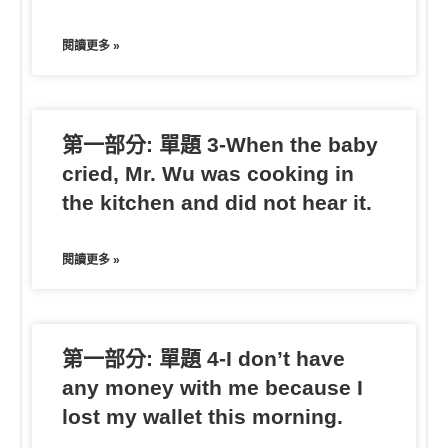
閱讀更多 »
第一部分: 單題 3-When the baby
cried, Mr. Wu was cooking in
the kitchen and did not hear it.
閱讀更多 »
第一部分: 單題 4-I don’t have
any money with me because I
lost my wallet this morning.