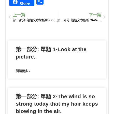
S
Share
n
c
y
c
a
u
e
s
u
h
e
e
p
k
i
r
r
s
b
上一篇
下一篇
a
b
e
e
l
k
n
e
a
第二部分: 題組文章解析81-Some people are trying to stop whaling all over the world.
第二部分: 題組文章解析79-People worry that children in the future can only see whales in pictures.
r
o
t
o
n
n
e
o
t
g
k
e
e
第一部分: 單題 1-Look at the
r
picture.
閱讀更多 »
第一部分: 單題 2-The wind is so
strong today that my hair keeps
blowing in the air.