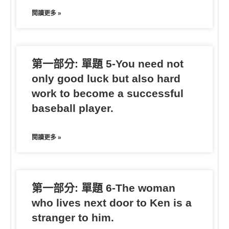
閱讀更多 »
第一部分: 單題 5-You need not
only good luck but also hard
work to become a successful
baseball player.
閱讀更多 »
第一部分: 單題 6-The woman
who lives next door to Ken is a
stranger to him.