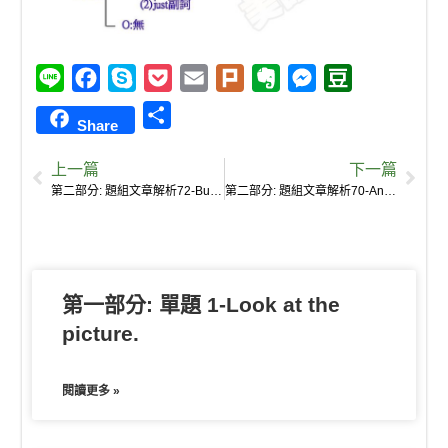
L
F
S
P
E
P
E
M
D
i
a
k
o
m
l
v
e
o
S
Share
n
c
y
c
a
u
e
s
u
h
e
e
p
k
i
r
r
s
b
上一篇
下一篇
a
b
e
e
l
k
n
e
a
第二部分: 題組文章解析72-But will poor people go and ask for a free coffee?
第二部分: 題組文章解析70-Anyone can ask for it, even if they’re not poor.
r
o
t
o
n
n
e
o
t
g
k
e
e
第一部分: 單題 1-Look at the
r
picture.
閱讀更多 »