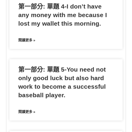
第一部分: 單題 4-I don’t have
any money with me because I
lost my wallet this morning.
閱讀更多 »
第一部分: 單題 5-You need not
only good luck but also hard
work to become a successful
baseball player.
閱讀更多 »