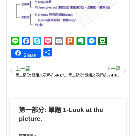
L
F
S
P
E
P
E
M
D
i
a
k
o
m
l
v
e
o
S
Share
n
c
y
c
a
u
e
s
u
h
e
e
p
k
i
r
r
s
b
上一篇
下一篇
a
b
e
e
l
k
n
e
a
第二部分: 題組文章解析69- Eric: But how will they know who to give?
第二部分: 題組文章解析67-He’s an honest man.
r
o
t
o
n
n
e
o
t
g
k
e
e
第一部分: 單題 1-Look at the
r
picture.
閱讀更多 »