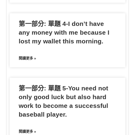
第一部分: 單題 4-I don’t have
any money with me because I
lost my wallet this morning.
閱讀更多 »
第一部分: 單題 5-You need not
only good luck but also hard
work to become a successful
baseball player.
閱讀更多 »