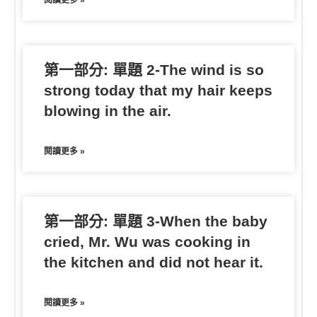
第一部分: 單題 2-The wind is so
strong today that my hair keeps
blowing in the air.
閱讀更多 »
第一部分: 單題 3-When the baby
cried, Mr. Wu was cooking in
the kitchen and did not hear it.
閱讀更多 »