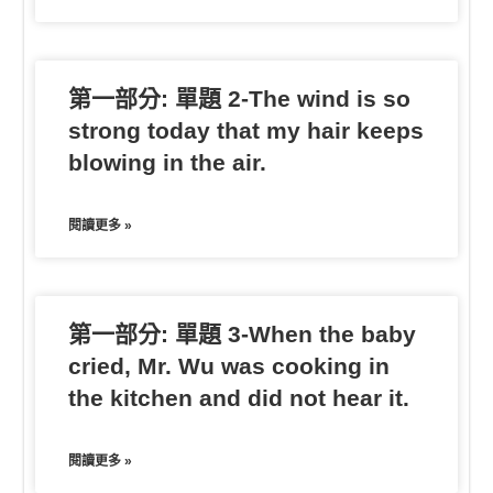
第一部分: 單題 2-The wind is so
strong today that my hair keeps
blowing in the air.
閱讀更多 »
第一部分: 單題 3-When the baby
cried, Mr. Wu was cooking in
the kitchen and did not hear it.
閱讀更多 »