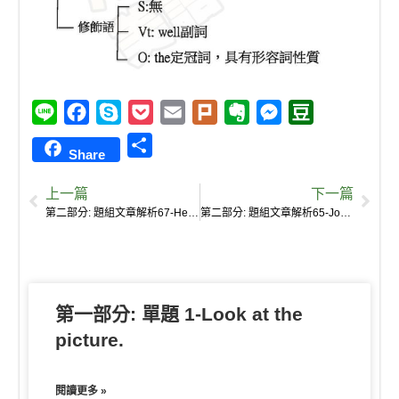
L
F
S
P
E
P
E
M
D
i
a
k
o
m
l
v
e
o
S
Share
n
c
y
c
a
u
e
s
u
h
e
e
p
k
i
r
r
s
b
上一篇
下一篇
a
b
e
e
l
k
n
e
a
第二部分: 題組文章解析67-He’s an honest man.
第二部分: 題組文章解析65-Josh: Come on.
r
o
t
o
n
n
e
o
t
g
k
e
e
第一部分: 單題 1-Look at the
r
picture.
閱讀更多 »