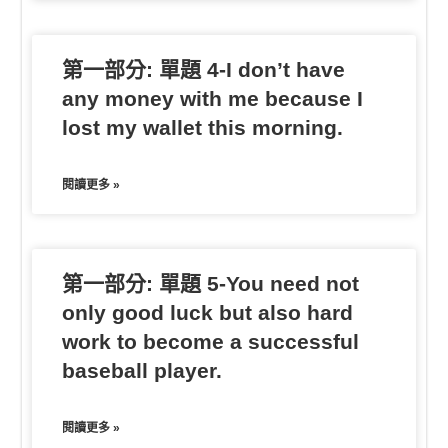
第一部分: 單題 4-I don’t have
any money with me because I
lost my wallet this morning.
閱讀更多 »
第一部分: 單題 5-You need not
only good luck but also hard
work to become a successful
baseball player.
閱讀更多 »