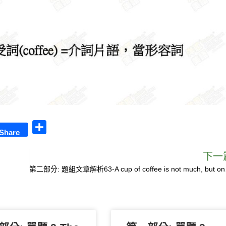
S
Share
h
a
下一
r
第二部分: 題組文章解析63-
e