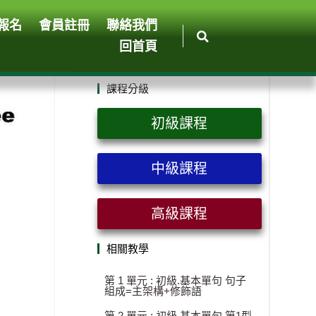
報名
會員註冊
聯絡我們
回首頁
課程分級
初級課程
中級課程
高級課程
相關教學
第 1 單元 : 初級.基本單句 句子
組成=主架構+修飾語
第 2 單元 : 初級.基本單句 第1型