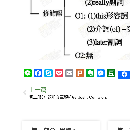
L
F
S
P
E
P
E
M
D
i
a
k
o
m
l
v
e
o
上一篇
n
c
y
c
a
u
e
s
u
第二部分: 題組文章解析65-Josh: Come on.
e
e
p
k
i
r
r
s
b
b
e
e
l
k
n
e
a
o
t
o
n
n
o
t
g
k
e
e