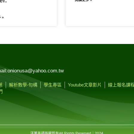
er.
閱讀更多 »
 »
ail:onionusa@yahoo.com.tw
蔥
解析教學-句構
學生專區
Youtube文章影片
線上報名課
們
洋蔥美語版權所有
All Rights Reserved
｜2024