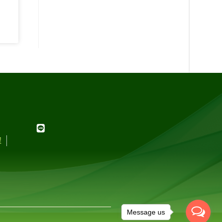
程
Message us