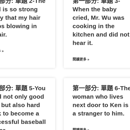
分: 單題 2-The
第一部分: 單題 3-
 is so strong
When the baby
y that my hair
cried, Mr. Wu was
s blowing in
cooking in the
ir.
kitchen and did not
hear it.
 »
閱讀更多 »
分: 單題 5-You
第一部分: 單題 6-Th
 not only good
woman who lives
 but also hard
next door to Ken is
 to become a
a stranger to him.
essful baseball