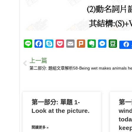
L
F
S
P
E
P
E
M
D
i
a
k
o
m
l
v
e
o
上一篇
n
c
y
c
a
u
e
s
u
e
e
p
k
i
r
r
s
b
b
e
e
l
k
n
e
a
o
t
o
n
n
o
t
g
第一部分: 單題 1-
k
e
e
第一部
r
Look at the picture.
wind
toda
keep
閱讀更多 »