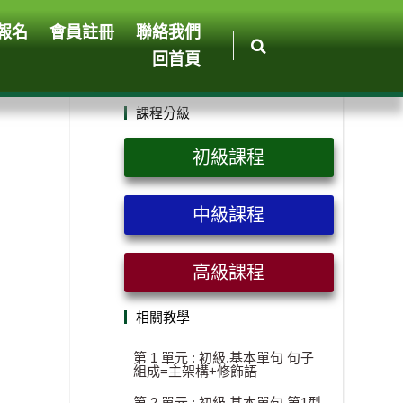
報名
會員註冊
聯絡我們
回首頁
課程分級
初級課程
中級課程
高級課程
相關教學
第 1 單元 : 初級.基本單句 句子
組成=主架構+修飾語
第 2 單元 : 初級.基本單句 第1型