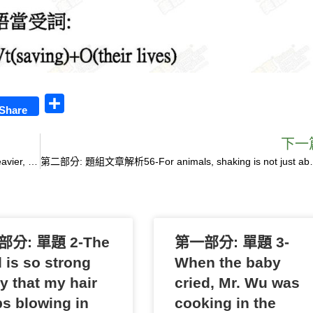
S
Share
h
a
下一
第二部分: 題組文章解析58-Being wet makes animals heavier, and that makes it harder to run.
r
第二部分: 題組文章解析56-For animals, 
e
分: 單題 2-The
第一部分: 單題 3-
 is so strong
When the baby
y that my hair
cried, Mr. Wu was
s blowing in
cooking in the