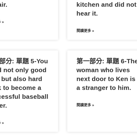
ir.
kitchen and did not
hear it.
 »
閱讀更多 »
分: 單題 5-You
第一部分: 單題 6-Th
 not only good
woman who lives
 but also hard
next door to Ken is
 to become a
a stranger to him.
essful baseball
er.
閱讀更多 »
 »