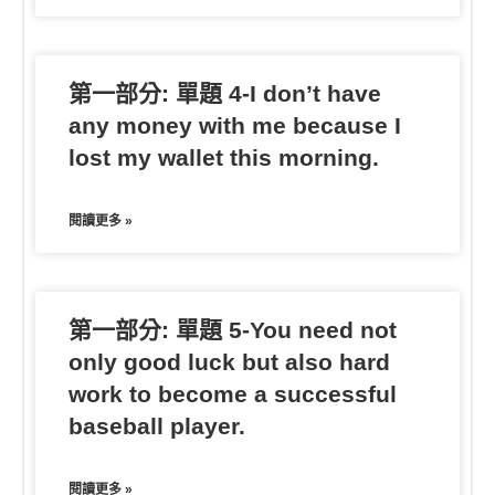
第一部分: 單題 4-I don’t have
any money with me because I
lost my wallet this morning.
閱讀更多 »
第一部分: 單題 5-You need not
only good luck but also hard
work to become a successful
baseball player.
閱讀更多 »