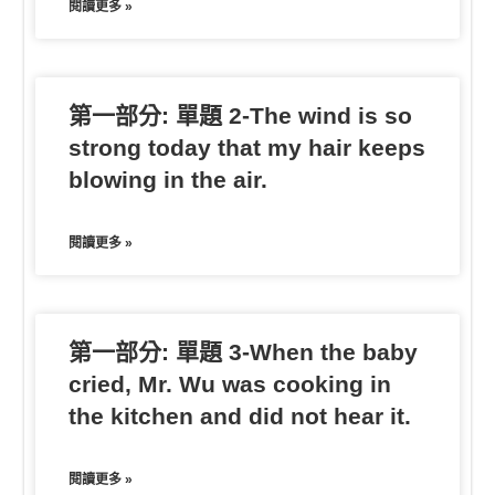
閱讀更多 »
第一部分: 單題 2-The wind is so
strong today that my hair keeps
blowing in the air.
閱讀更多 »
第一部分: 單題 3-When the baby
cried, Mr. Wu was cooking in
the kitchen and did not hear it.
閱讀更多 »