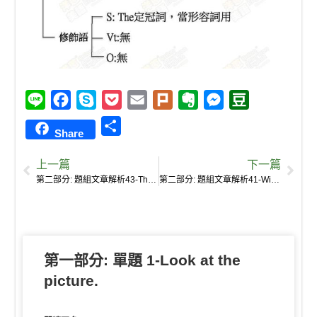
L
F
S
P
E
P
E
M
D
i
a
k
o
m
l
v
e
o
S
Share
n
c
y
c
a
u
e
s
u
h
e
e
p
k
i
r
r
s
b
上一篇
下一篇
a
b
e
e
l
k
n
e
a
第二部分: 題組文章解析43-The summer heat is not yet here; A little fox comes out to play.
第二部分: 題組文章解析41-Winter is gone; spring has come.
r
o
t
o
n
n
e
o
t
g
k
e
e
第一部分: 單題 1-Look at the
r
picture.