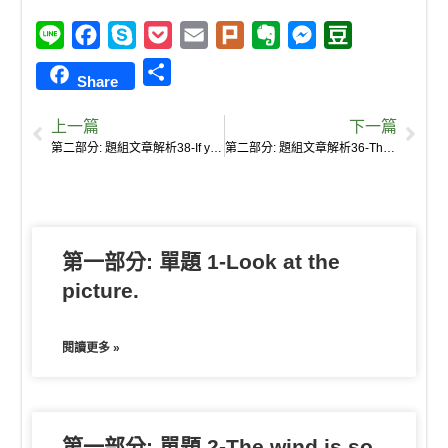
L
F
S
P
E
P
E
M
D
i
a
k
o
m
l
v
e
o
S
Share
n
c
y
c
a
u
e
s
u
h
e
e
p
k
i
r
r
s
b
上一篇
下一篇
a
b
e
e
l
k
n
e
a
第二部分: 題組文章解析38-If you travel with friends or your family, a holiday apartment will be your best choice!
第二部分: 題組文章解析36-The price for a holiday apartment is for two people, and the apartment is often cheaper ….
r
o
t
o
n
n
e
o
t
g
k
e
e
第一部分: 單題 1-Look at the
r
picture.
閱讀更多 »
第一部分: 單題 2-The wind is so