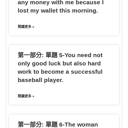
any money with me because I
lost my wallet this morning.
閱讀更多 »
第一部分: 單題 5-You need not
only good luck but also hard
work to become a successful
baseball player.
閱讀更多 »
第一部分: 單題 6-The woman