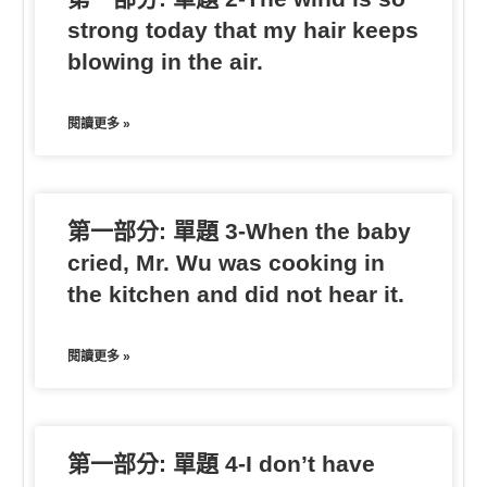
strong today that my hair keeps
blowing in the air.
閱讀更多 »
第一部分: 單題 3-When the baby
cried, Mr. Wu was cooking in
the kitchen and did not hear it.
閱讀更多 »
第一部分: 單題 4-I don’t have