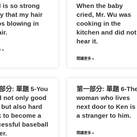
 is so strong
When the baby
y that my hair
cried, Mr. Wu was
s blowing in
cooking in the
ir.
kitchen and did not
hear it.
 »
閱讀更多 »
分: 單題 5-You
第一部分: 單題 6-Th
 not only good
woman who lives
 but also hard
next door to Ken is
 to become a
a stranger to him.
essful baseball
er.
閱讀更多 »