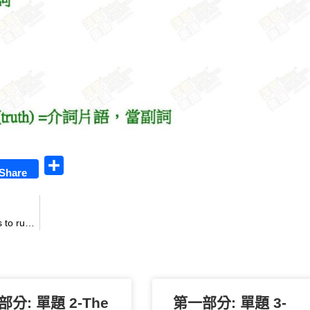
S
Share
h
a
選擇題 2. With her nine-to-five job, Sally sometimes has to run personal errands during the lunch break, such as going to the bank or mailing letters.
r
e
分: 單題 2-The
第一部分: 單題 3-