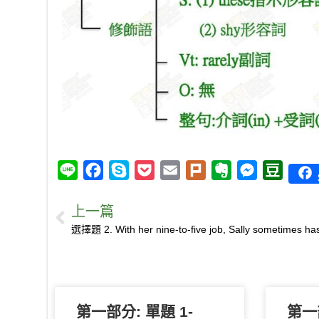
L
F
S
P
E
P
E
M
D
i
a
k
o
m
l
v
e
o
上一篇
n
c
y
c
a
u
e
s
u
e
e
p
k
i
r
r
s
b
b
e
e
l
k
n
e
a
o
t
o
n
n
o
t
g
第一部分: 單題 1-
k
e
e
第一部