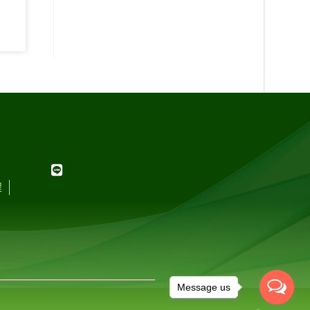
程
Message us