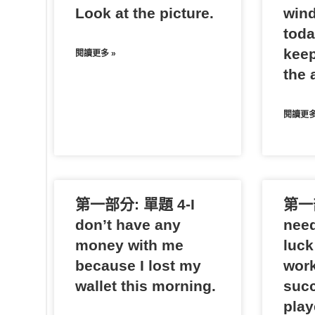
r
Look at the picture.
wind
toda
keep
閱讀更多 »
the a
閱讀更多
第一部分: 單題 4-I
第一部
don’t have any
need
money with me
luck
because I lost my
work
wallet this morning.
succ
play