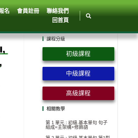
報名
會員註冊
聯絡我們
回首頁
課程分級
初級課程
中級課程
高級課程
相關教學
第 1 單元 : 初級.基本單句 句子
組成=主架構+修飾語
第 2 單元 : 初級.基本單句 第1型