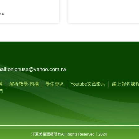
 »
ail:onionusa@yahoo.com.tw
蔥
解析教學-句構
學生專區
Youtube文章影片
線上報名課
們
洋蔥美語版權所有
All Rights Reserved
｜2024