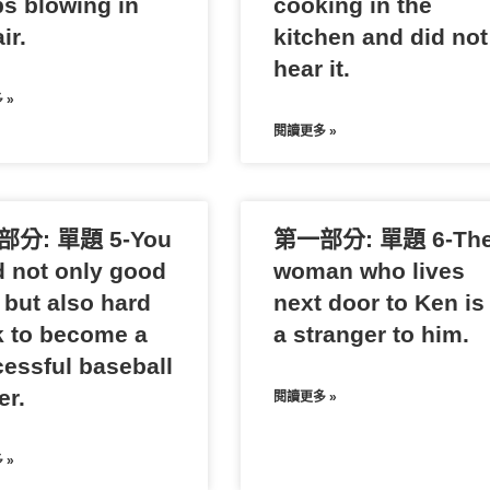
s blowing in
cooking in the
ir.
kitchen and did not
hear it.
 »
閱讀更多 »
分: 單題 5-You
第一部分: 單題 6-Th
 not only good
woman who lives
 but also hard
next door to Ken is
 to become a
a stranger to him.
essful baseball
er.
閱讀更多 »
 »