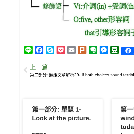
L
F
S
P
E
P
E
M
D
i
a
k
o
m
l
v
e
o
上一篇
n
c
y
c
a
u
e
s
u
e
e
p
k
i
r
r
s
b
b
e
e
l
k
n
e
a
o
t
o
n
n
o
t
g
第一部分: 單題 1-
k
e
e
第一部
r
Look at the picture.
wind
toda