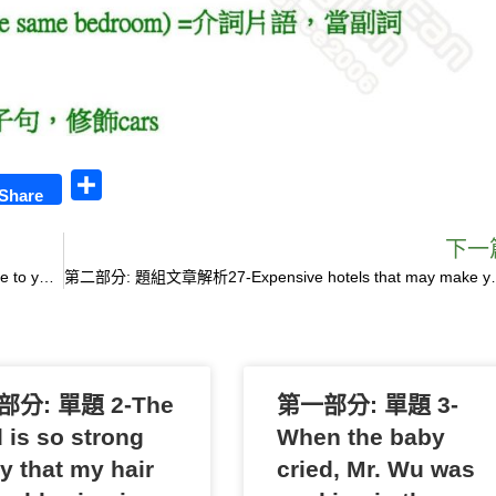
S
Share
h
a
下一
第二部分: 題組文章解析29- If both choices sound terrible to you, here’s something new: holiday apartments.
r
第二部分: 題組文章解析27-Expensive hotels t
e
分: 單題 2-The
第一部分: 單題 3-
 is so strong
When the baby
y that my hair
cried, Mr. Wu was