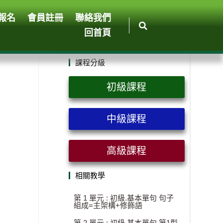
報名
會員註冊
聯絡我們
回首頁
課程分級
初級課程
中級課程
高級課程
相關教學
第 1 單元 : 初級.基本單句 句子
組成=主架構+修飾語
第 2 單元 : 初級.基本單句 第1型