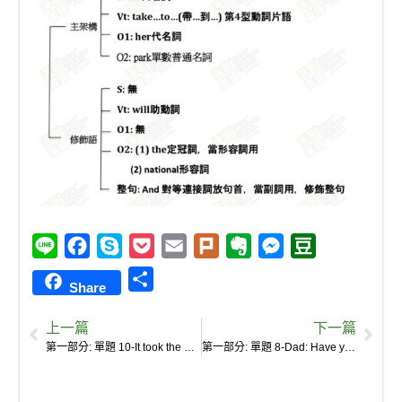
L
F
S
P
E
P
E
M
D
i
a
k
o
m
l
v
e
o
S
Share
n
c
y
c
a
u
e
s
u
h
e
e
p
k
i
r
r
s
b
上一篇
下一篇
a
b
e
e
l
k
n
e
a
第一部分: 單題 10-It took the police lots of time to find out who entered Liu’s house and …..
第一部分: 單題 8-Dad: Have you brushed your teeth yet?
r
o
t
o
n
n
e
o
t
g