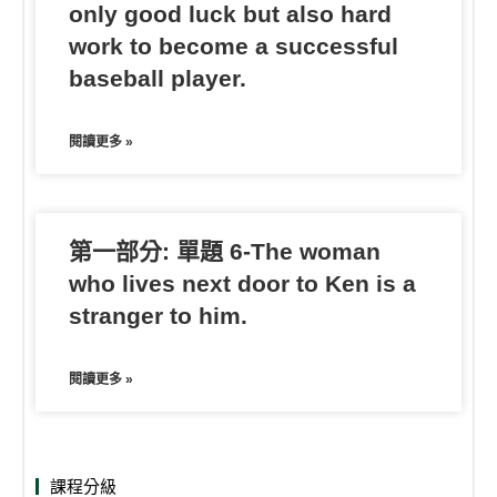
only good luck but also hard
work to become a successful
baseball player.
閱讀更多 »
第一部分: 單題 6-The woman
who lives next door to Ken is a
stranger to him.
閱讀更多 »
課程分級