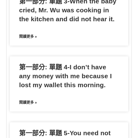
第一部分: 單題 3-When the baby
cried, Mr. Wu was cooking in
the kitchen and did not hear it.
閱讀更多 »
第一部分: 單題 4-I don’t have
any money with me because I
lost my wallet this morning.
閱讀更多 »
第一部分: 單題 5-You need not