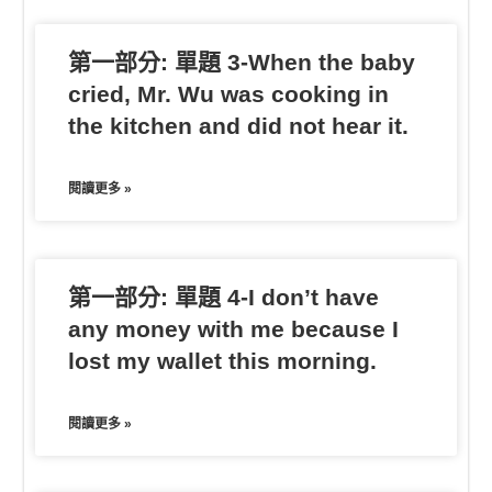
第一部分: 單題 3-When the baby
cried, Mr. Wu was cooking in
the kitchen and did not hear it.
閱讀更多 »
第一部分: 單題 4-I don’t have
any money with me because I
lost my wallet this morning.
閱讀更多 »