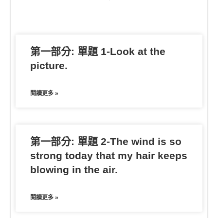
o
t
o
n
n
e
o
t
g
k
e
e
第一部分: 單題 1-Look at the
r
picture.
閱讀更多 »
第一部分: 單題 2-The wind is so
strong today that my hair keeps
blowing in the air.
閱讀更多 »