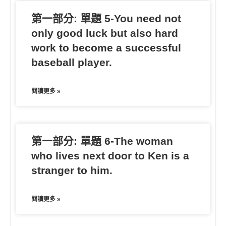
第一部分: 單題 5-You need not
only good luck but also hard
work to become a successful
baseball player.
閱讀更多 »
第一部分: 單題 6-The woman
who lives next door to Ken is a
stranger to him.
閱讀更多 »