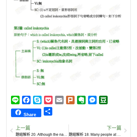
L
F
S
P
E
P
E
M
D
i
a
k
o
m
l
v
e
o
S
Share
n
c
y
c
a
u
e
s
u
h
e
e
p
k
i
r
r
s
b
上一篇
下一篇
a
b
e
e
l
k
n
e
a
題組解析 20. Although the name sounds pretty serious, the condition typically isn’t .
題組解析 18. Many people at some point in life have white spots on their fingernails.
r