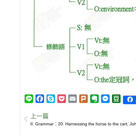
L
F
S
P
E
P
E
M
D
i
a
k
o
m
l
v
e
o
上一篇
n
c
y
c
a
u
e
s
u
e
e
p
k
i
r
r
s
b
b
e
e
l
k
n
e
a