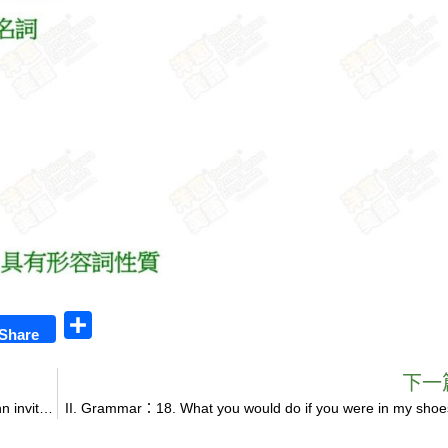
S
Share
h
a
下一
II. Grammar：20. Harnessing the horse to the cart, John invited us to take a ride with him in the countryside.
II. Grammar：18. What you would do if you were in my sho
r
e