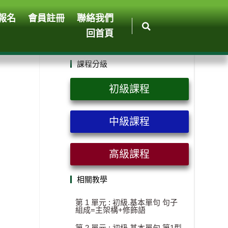
報名
會員註冊
聯絡我們
回首頁
課程分級
初級課程
中級課程
高級課程
相關教學
第 1 單元 : 初級.基本單句 句子
組成=主架構+修飾語
第 2 單元 : 初級.基本單句 第1型