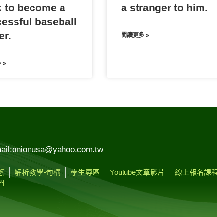
 to become a
a stranger to him.
essful baseball
er.
閱讀更多 »
 »
ail:onionusa@yahoo.com.tw
蔥
解析教學-句構
學生專區
Youtube文章影片
線上報名課
們