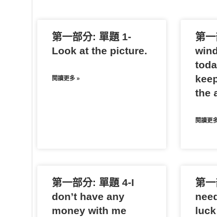
o
t
o
n
n
o
t
g
第一部分: 單題 1-
k
e
e
第一部
r
Look at the picture.
wind
toda
keep
閱讀更多 »
the a
閱讀更多
第一部分: 單題 4-I
第一部
don’t have any
need
money with me
luck