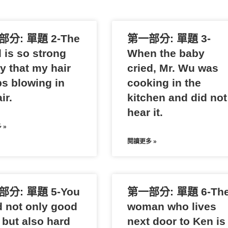
分: 單題 2-The
第一部分: 單題 3-
 is so strong
When the baby
y that my hair
cried, Mr. Wu was
s blowing in
cooking in the
ir.
kitchen and did not
hear it.
 »
閱讀更多 »
分: 單題 5-You
第一部分: 單題 6-Th
 not only good
woman who lives
 but also hard
next door to Ken is