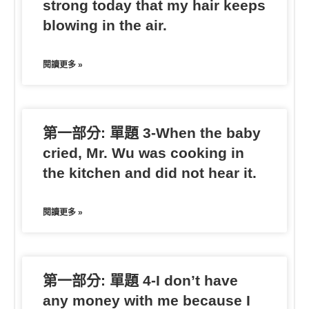
strong today that my hair keeps
blowing in the air.
閱讀更多 »
第一部分: 單題 3-When the baby
cried, Mr. Wu was cooking in
the kitchen and did not hear it.
閱讀更多 »
第一部分: 單題 4-I don’t have
any money with me because I