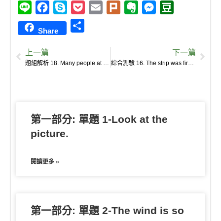
L
F
S
P
E
P
E
M
D
i
a
k
o
m
l
v
e
o
S
Share
n
c
y
c
a
u
e
s
u
h
e
e
p
k
i
r
r
s
b
上一篇
下一篇
a
b
e
e
l
k
n
e
a
題組解析 18. Many people at some point in life have white spots on their fingernails.
綜合測驗 16. The strip was first published in 1916 in the New York World, and ran in American newspapers for 28 years before it was eventually adapted into books, films, and musical comedies.
r
o
t
o
n
n
e
o
t
g
k
e
e
第一部分: 單題 1-Look at the
r
picture.
閱讀更多 »
第一部分: 單題 2-The wind is so