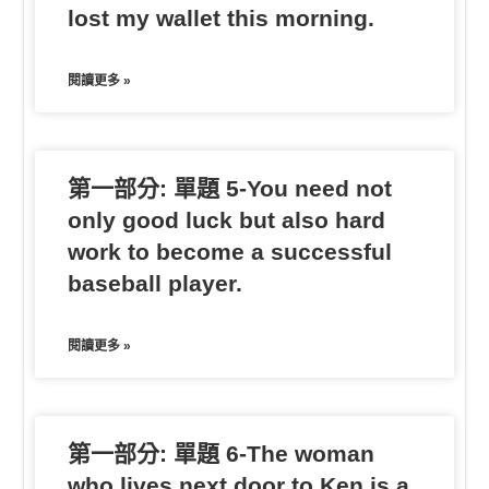
lost my wallet this morning.
閱讀更多 »
第一部分: 單題 5-You need not
only good luck but also hard
work to become a successful
baseball player.
閱讀更多 »
第一部分: 單題 6-The woman
who lives next door to Ken is a