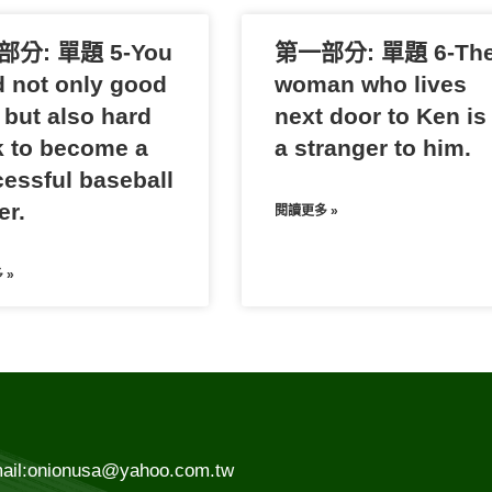
分: 單題 5-You
第一部分: 單題 6-Th
 not only good
woman who lives
 but also hard
next door to Ken is
 to become a
a stranger to him.
essful baseball
er.
閱讀更多 »
 »
ail:onionusa@yahoo.com.tw