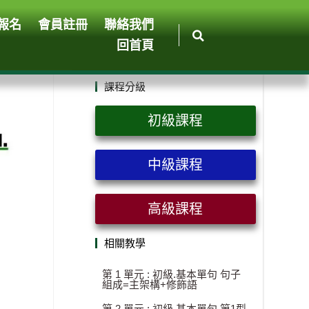
報名
會員註冊
聯絡我們
回首頁
課程分級
初級課程
中級課程
高級課程
相關教學
第 1 單元 : 初級.基本單句 句子
組成=主架構+修飾語
第 2 單元 : 初級.基本單句 第1型