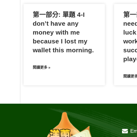
第一部分: 單題 4-I
第一部
don’t have any
need
money with me
luck
because I lost my
work
wallet this morning.
succ
play
閱讀更多 »
閱讀更多
Em