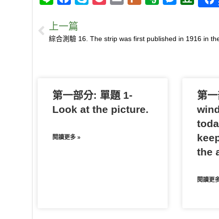
i
a
k
o
m
l
v
e
o
上一篇
n
c
y
c
a
u
e
s
u
e
e
p
k
i
r
r
s
b
b
e
e
l
k
n
e
a
o
t
o
n
n
o
t
g
第一部分: 單題 1-
k
e
e
第一部
r
Look at the picture.
wind
toda
keep
閱讀更多 »
the a
閱讀更多