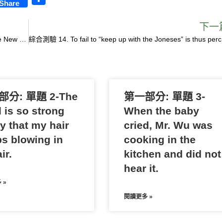
Share
h
a
下一
綜合測驗 16. The strip was first published in 1916 in the New York World, and ran in American newspapers for 28 years before it was eventually adapted into books, films, and musical comedies.
r
綜合測驗 14. To f
e
分: 單題 2-The
第一部分: 單題 3-
 is so strong
When the baby
y that my hair
cried, Mr. Wu was
s blowing in
cooking in the
ir.
kitchen and did not
hear it.
 »
閱讀更多 »