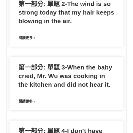
第一部分: 單題 2-The wind is so
strong today that my hair keeps
blowing in the air.
閱讀更多 »
第一部分: 單題 3-When the baby
cried, Mr. Wu was cooking in
the kitchen and did not hear it.
閱讀更多 »
第一部分: 單題 4-I don’t have