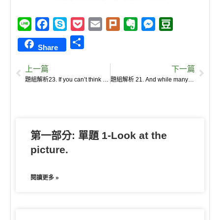
L
F
S
P
E
P
E
M
D
i
a
k
o
m
l
v
e
o
S
Share
n
c
y
c
a
u
e
s
u
h
e
e
p
k
i
r
r
s
b
上一篇
下一篇
a
b
e
e
l
k
n
e
a
題組解析23. If you can’t think of anything that would have injured your nail, consider the fact that nails grow very slowly, so the injury may have occurred weeks before the spots ever appeared.
題組解析 21. And while many people think the white spots are caused by a calcium or zinc deficiency, that’s generally not the case.
r
o
t
o
n
n
e
o
t
g
k
e
e
第一部分: 單題 1-Look at the
r
picture.
閱讀更多 »