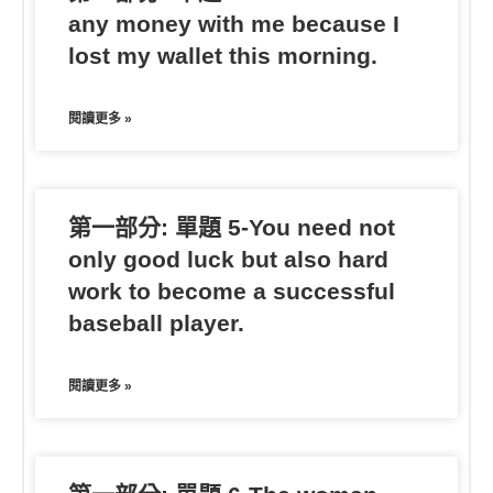
any money with me because I
lost my wallet this morning.
閱讀更多 »
第一部分: 單題 5-You need not
only good luck but also hard
work to become a successful
baseball player.
閱讀更多 »