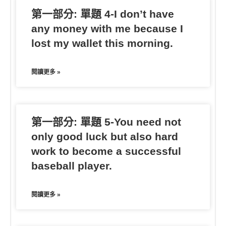
第一部分: 單題 4-I don’t have
any money with me because I
lost my wallet this morning.
閱讀更多 »
第一部分: 單題 5-You need not
only good luck but also hard
work to become a successful
baseball player.
閱讀更多 »