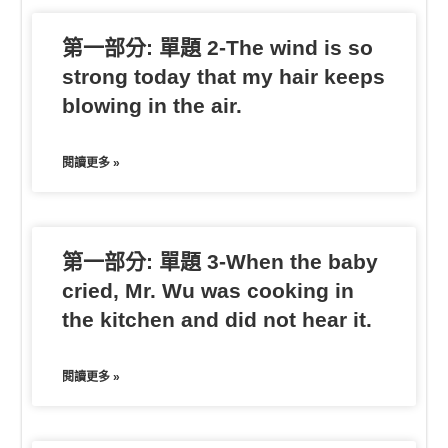
第一部分: 單題 2-The wind is so
strong today that my hair keeps
blowing in the air.
閱讀更多 »
第一部分: 單題 3-When the baby
cried, Mr. Wu was cooking in
the kitchen and did not hear it.
閱讀更多 »