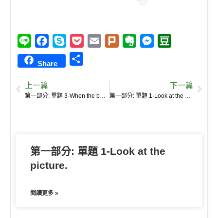
L
F
S
P
E
P
E
M
D
i
a
k
o
m
l
v
e
o
S
Share
n
c
y
c
a
u
e
s
u
h
e
e
p
k
i
r
r
s
b
上一篇
下一篇
a
b
e
e
l
k
n
e
a
第一部分: 單題 3-When the baby cried, Mr. Wu was cooking in the kitchen and did not hear it.
第一部分: 單題 1-Look at the picture.
r
o
t
o
n
n
e
o
t
g
k
e
e
第一部分: 單題 1-Look at the
r
picture.
閱讀更多 »