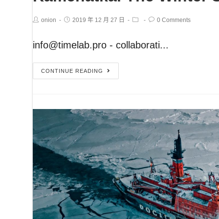
onion
2019 年 12 月 27 日
0 Comments
info@timelab.pro - collaborati...
CONTINUE READING