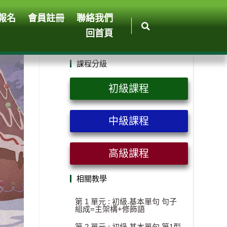
報名
會員註冊
聯絡我們
回首頁
課程分級
初級課程
中級課程
高級課程
相關教學
第 1 單元 : 初級.基本單句 句子
組成=主架構+修飾語
第 2 單元 : 初級.基本單句 第1型