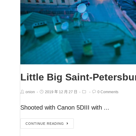
Little Big Saint-Petersbu
onion
2019 年 12 月 27 日
0 Comments
Shooted with Canon 5DIII with ...
CONTINUE READING