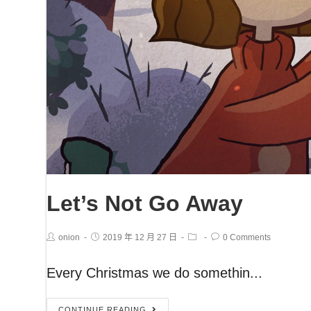
Let’s Not Go Away
onion
2019 年 12 月 27 日
0 Comments
Every Christmas we do somethin...
CONTINUE READING