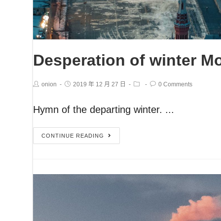
Desperation of winter 
onion
2019 年 12 月 27 日
0 Comments
Hymn of the departing winter. ...
CONTINUE READING