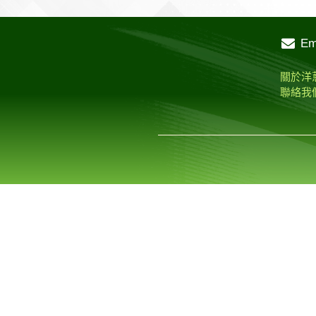
i
a
k
o
m
l
v
e
n
c
y
c
a
u
e
s
Em
e
e
p
k
i
r
r
s
b
e
e
l
k
n
e
關於洋
o
t
o
n
聯絡我
o
t
g
k
e
e
r