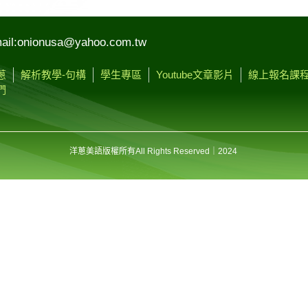
o
h
u
a
ail:onionusa@yahoo.com.tw
b
r
a
e
蔥
解析教學-句構
學生專區
Youtube文章影片
線上報名課
n
們
洋蔥美語版權所有
All Rights Reserved
｜2024