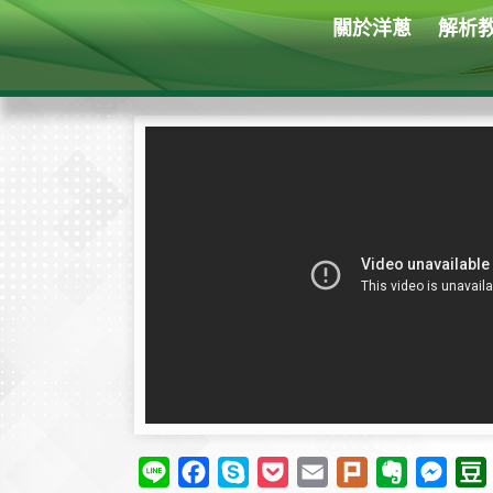
關於洋蔥
解析
L
F
S
P
E
P
E
M