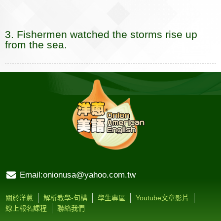
e
e
p
k
i
r
r
s
b
a
b
e
e
l
k
n
e
a
r
3. Fishermen watched the storms rise up
o
t
o
n
n
e
from the sea.
o
t
g
k
e
e
r
Email:onionusa@yahoo.com.tw
關於洋蔥
解析教學-句構
學生專區
Youtube文章影片
線上報名課程
聯絡我們