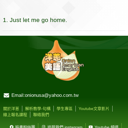
e
e
p
k
i
r
r
s
b
a
b
e
e
l
k
n
e
a
r
1. Just let me go home.
o
t
o
n
n
e
o
t
g
k
e
e
r
Email:onionusa@yahoo.com.tw
關於洋蔥
解析教學-句構
學生專區
Youtube文章影片
線上報名課程
聯絡我們
臉書粉絲團
追蹤我們 instagram
Youtube 頻道