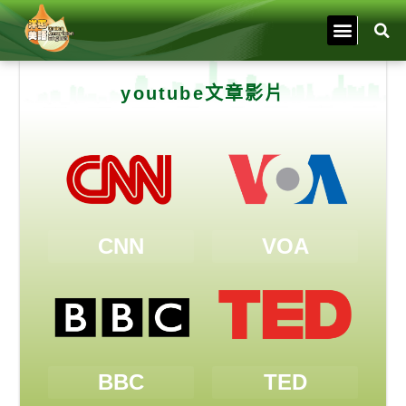
youtube文章影片
CNN
VOA
BBC
TED